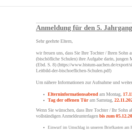
Anmeldung für den 5. Jahrgan
S
e
hr geehrte Eltern,
wir freuen uns, dass Sie Ihre Tochter / Ihren Soh
(bischöfliche Schulen) ihre Aufgabe darin, jungen
(Ebd. S. 8)
(https://www.bistum-aachen.de/export/s
Leitbild-der-bischoeflichen-Schulen.pdf)
Um nähere Informationen zur Aufnahme und weitere 
Elterninformationsabend
am Montag,
17.1
Tag der offenen Tür
am Samstag,
22.11.20
Wenn Sie wünschen, dass Ihre Tochter / Ihr Sohn a
vollständigen Anmeldeunterlagen
bis zum 05.12.2
Einwurf im Umschlag in unseren Briefkasten am 