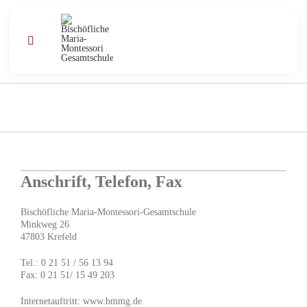
Zum
Inhalt
springen
Toggle
Navigation
Profil
Schule
Unterricht
Anschrift, Telefon, Fax
Bischöfliche Maria-Montessori-Gesamtschule
Angebote
Minkweg 26
47803 Krefeld
Kontakt
Tel.: 0 21 51 / 56 13 94
Fax: 0 21 51/ 15 49 203
Aktuell
Internetauftritt: www.bmmg.de