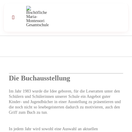
Zum
Inhalt
springen
Toggle
Navigation
Profil
Schule
Unterricht
Die Buchausstellung
Im Jahr 1983 wurde die Idee geboren, für die Leseratten unter den
Angebote
Schülern und Schülerinnen unserer Schule ein Angebot guter
Kinder- und Jugendbücher in einer Ausstellung zu präsentieren und
die noch nicht so leseb
egeisterten dadurch zu motivieren, auch den
Kontakt
Griff zum Buch zu tun.
Aktuell
In jedem Jahr wird sowohl eine Auswahl an aktuellen