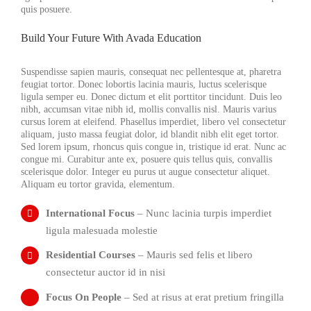
quis posuere.
Build Your Future With Avada Education
Suspendisse sapien mauris, consequat nec pellentesque at, pharetra
feugiat tortor. Donec lobortis lacinia mauris, luctus scelerisque
ligula semper eu. Donec dictum et elit porttitor tincidunt. Duis leo
nibh, accumsan vitae nibh id, mollis convallis nisl. Mauris varius
cursus lorem at eleifend. Phasellus imperdiet, libero vel consectetur
aliquam, justo massa feugiat dolor, id blandit nibh elit eget tortor.
Sed lorem ipsum, rhoncus quis congue in, tristique id erat. Nunc ac
congue mi. Curabitur ante ex, posuere quis tellus quis, convallis
scelerisque dolor. Integer eu purus ut augue consectetur aliquet.
Aliquam eu tortor gravida, elementum.
International Focus
– Nunc lacinia turpis imperdiet
ligula malesuada molestie
Residential Courses
– Mauris sed felis et libero
consectetur auctor id in nisi
Focus On People
– Sed at risus at erat pretium fringilla