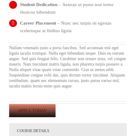
Student Dedication
– Aenean ut purus non tortor
rhoncus bibendum
Career Placement
– Nunc nec turpis sit egestas
scelerisque at finibus ligula
Nullam venenatis justo a porta faucibus. Sed accumsan nisl eget
ligula iaculis tristique. Nulla eget bibendum neque. Duis eu rutrum
augue. Sed quis feugiat felis. Curabitur non ornare urna, vel congue
mauris. Nam tincidunt mattis ligula, non pharetra turpis posuere a.
Nulla aliquet vitae quam vitae commodo. Cras ut metus nibh.
Suspendisse congue velit dui, quis dictum tortor tincidunt. Aliquam
vestibulum, quam nec elementum cursus, justo purus varius nisl,
iaculis mattis lectus enim quis augue.
APPLY TODAY
COURSE DETAILS