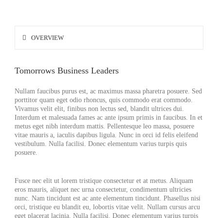
OVERVIEW
Tomorrows Business Leaders
Nullam faucibus purus est, ac maximus massa pharetra posuere. Sed
porttitor quam eget odio rhoncus, quis commodo erat commodo.
Vivamus velit elit, finibus non lectus sed, blandit ultrices dui.
Interdum et malesuada fames ac ante ipsum primis in faucibus. In et
metus eget nibh interdum mattis. Pellentesque leo massa, posuere
vitae mauris a, iaculis dapibus ligula. Nunc in orci id felis eleifend
vestibulum. Nulla facilisi. Donec elementum varius turpis quis
posuere.
Fusce nec elit ut lorem tristique consectetur et at metus. Aliquam
eros mauris, aliquet nec urna consectetur, condimentum ultricies
nunc. Nam tincidunt est ac ante elementum tincidunt. Phasellus nisi
orci, tristique eu blandit eu, lobortis vitae velit. Nullam cursus arcu
eget placerat lacinia. Nulla facilisi. Donec elementum varius turpis