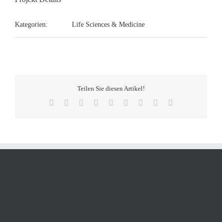
Kategorien:
Life Sciences & Medicine
Teilen Sie diesen Artikel!
Facebook
Twitter
Reddit
LinkedIn
WhatsApp
Tumblr
Pinterest
Vk
E-
Mail