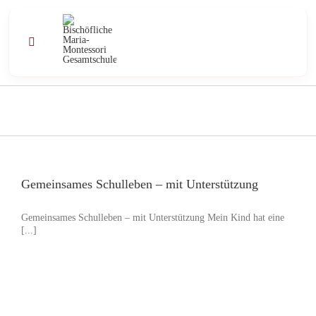
Zum
Inhalt
springen
Toggle
Navigation
Profil
Schule
Unterricht
Gemeinsames Schulleben – mit Unterstützung
Gemeinsames Schulleben – mit Unterstützung Mein Kind hat eine
Angebote
[...]
Kontakt
Aktuell