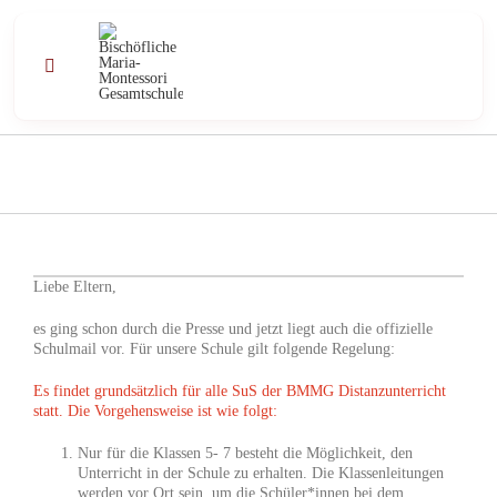
Zum
Inhalt
springen
Toggle
Navigation
Profil
Schule
Unterricht
Liebe Eltern,
es ging schon durch die Presse und jetzt liegt auch die offizielle
Angebote
Schulmail vor. Für unsere Schule gilt folgende Regelung:
Es findet grundsätzlich für alle SuS der BMMG Distanzunterricht
Kontakt
statt. Die Vorgehensweise ist wie folgt:
Nur für die Klassen 5- 7 besteht die Möglichkeit, den
Aktuell
Unterricht in der Schule zu erhalten. Die Klassenleitungen
werden vor Ort sein, um die Schüler*innen bei dem