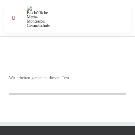
Zum
Inhalt
springen
Toggle
Navigation
Profil
Schule
Unterricht
Wir arbeiten gerade an diesem Text.
Angebote
Kontakt
Aktuell