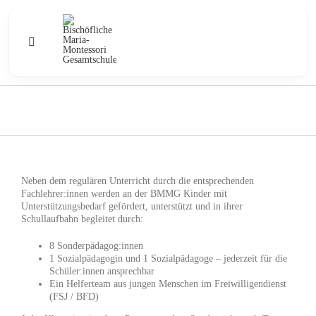
Zum
Inhalt
springen
Toggle
Navigation
Profil
Schule
Unterricht
Neben dem regulären Unterricht durch die entsprechenden
Fachlehrer:innen werden an der BMMG Kinder mit
Unterstützungsbedarf gefördert, unterstützt und in ihrer
Angebote
Schullaufbahn begleitet durch:
8 Sonderpädagog:innen
1 Sozialpädagogin und 1 Sozialpädagoge – jederzeit für die
Kontakt
Schüler:innen ansprechbar
Ein Helferteam aus jungen Menschen im Freiwilligendienst
(FSJ / BFD)
Aktuell