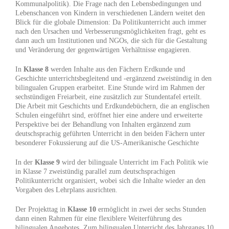
Kommunalpolitik). Die Frage nach den Lebensbedingungen und
Lebenschancen von Kindern in verschiedenen Ländern weitet den
Blick für die globale Dimension: Da Politikunterricht auch immer
nach den Ursachen und Verbesserungsmöglichkeiten fragt, geht es
dann auch um Institutionen und NGOs, die sich für die Gestaltung
und Veränderung der gegenwärtigen Verhältnisse engagieren.
In
Klasse 8
werden Inhalte aus den Fächern Erdkunde und
Geschichte unterrichtsbegleitend und -ergänzend zweistündig in den
bilingualen Gruppen erarbeitet. Eine Stunde wird im Rahmen der
sechstündigen Freiarbeit, eine zusätzlich zur Stundentafel erteilt.
Die Arbeit mit Geschichts und Erdkundebüchern, die an englischen
Schulen eingeführt sind, eröffnet hier eine andere und erweiterte
Perspektive bei der Behandlung von Inhalten ergänzend zum
deutschsprachig geführten Unterricht in den beiden Fächern unter
besonderer Fokussierung auf die US-Amerikanische Geschichte
In der
Klasse 9
wird der bilinguale Unterricht im Fach Politik wie
in Klasse 7 zweistündig parallel zum deutschsprachigen
Politikunterricht organisiert, wobei sich die Inhalte wieder an den
Vorgaben des Lehrplans ausrichten.
Der Projekttag in
Klasse 10
ermöglicht in zwei der sechs Stunden
dann einen Rahmen für eine flexiblere Weiterführung des
bilingualen Angebotes. Zum bilingualen Unterricht des Jahrgangs 10