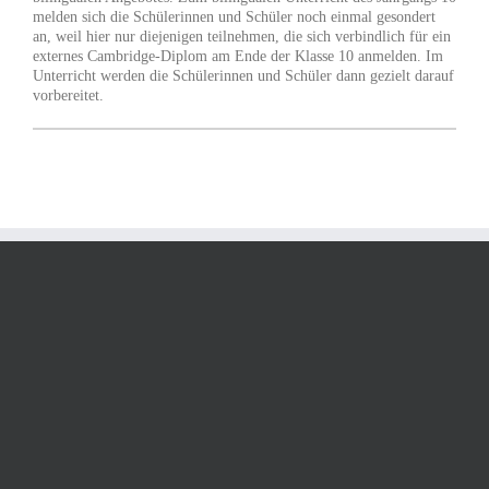
melden sich die Schülerinnen und Schüler noch einmal gesondert
an, weil hier nur diejenigen teilnehmen, die sich verbindlich für ein
externes Cambridge-Diplom am Ende der Klasse 10 anmelden. Im
Unterricht werden die Schülerinnen und Schüler dann gezielt darauf
vorbereitet.