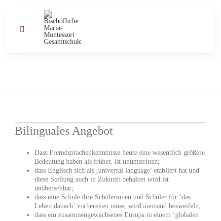
Zum
Inhalt
springen
Toggle
Navigation
Profil
Schule
Unterricht
Bilinguales Angebot
Dass Fremdsprachenkenntnisse heute eine wesentlich größere
Angebote
Bedeutung haben als früher, ist unumstritten;
dass Englisch sich als ,universal language’ etabliert hat und
diese Stellung auch in Zukunft behalten wird ist
Kontakt
unübersehbar;
dass eine Schule ihre Schülerinnen und Schüler für ‘das
Leben danach’ vorbereiten muss, wird niemand bezweifeln;
Aktuell
dass ein zusammengewachsenes Europa in einem ‘globalen